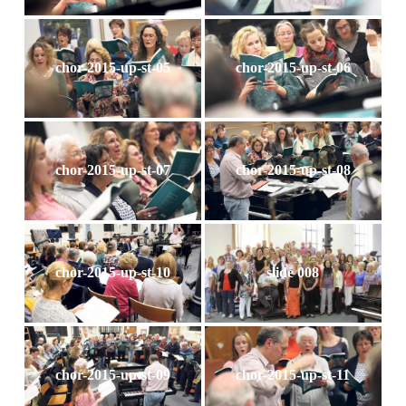
chor-2015-up-st-05
chor-2015-up-st-06
chor-2015-up-st-07
chor-2015-up-st-08
chor-2015-up-st-10
slide 008
chor-2015-up-st-09
chor-2015-up-st-11