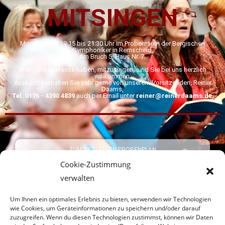
MITSINGEN
Montags von 19:15 bis 21:30 Uhr im Probenraum der Bergischen
Symphoniker in Remscheid,
Am Bruch 5, Haus Nr. 7.
Wenn Sie Interesse haben, mitzusingen, sind Sie bei uns herzlich
willkommen.
Auskünfte erhalten Sie sehr gerne von unserem Vorsitzenden, Reiner
Daams,
Tel. 0176 - 4390 4839
auch per Email unter
reiner@reinerdaams.de
.
ZUM AKTUELLEN PROBENPLAN
Cookie-Zustimmung
verwalten
Um Ihnen ein optimales Erlebnis zu bieten, verwenden wir Technologien
wie Cookies, um Geräteinformationen zu speichern und/oder darauf
zuzugreifen. Wenn du diesen Technologien zustimmst, können wir Daten