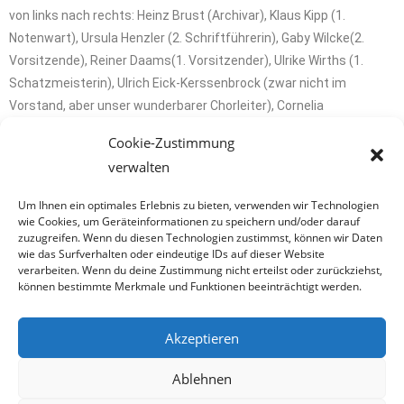
von links nach rechts: Heinz Brust (Archivar), Klaus Kipp (1.
Notenwart), Ursula Henzler (2. Schriftführerin), Gaby Wilcke(2.
Vorsitzende), Reiner Daams(1. Vorsitzender), Ulrike Wirths (1.
Schatzmeisterin), Ulrich Eick-Kerssenbrock (zwar nicht im
Vorstand, aber unser wunderbarer Chorleiter), Cornelia
Schreiner(2. Schatzmeisterin), Ulrike Meermagen (1.
Cookie-Zustimmung
Schriftführerin) – leider nicht auf dem Bild, aber ebenfalls gewählt
verwalten
ist Gerhard Wien (2. Notenwart)
Um Ihnen ein optimales Erlebnis zu bieten, verwenden wir Technologien
wie Cookies, um Geräteinformationen zu speichern und/oder darauf
zuzugreifen. Wenn du diesen Technologien zustimmst, können wir Daten
wie das Surfverhalten oder eindeutige IDs auf dieser Website
verarbeiten. Wenn du deine Zustimmung nicht erteilst oder zurückziehst,
können bestimmte Merkmale und Funktionen beeinträchtigt werden.
Akzeptieren
Ablehnen