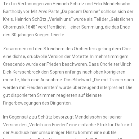
Text in Vertonungen von Heinrich Schütz und Felix Mendelssohn
Bartholdy vor. Mit Arvo Pärts „Da pacem Domine“ schloss sich der
Kreis. Heinrich Schütz „Verleih uns“ wurde als Teil der „Geistlichen
Chormusik 1648“ veröffentlicht – einer Sammlung, die das Ende
des 30-jährigen Krieges feierte.
Zusammen mit den Streichern des Orchesters gelang dem Chor
eine dichte, druckvolle Version der Motette. In mehrstimmigem
Crescendo wurde der Frieden beschworen. Dass Chorleiter Ulrich
Eick-Kerssenbrock den Sopran anfangs nach oben korrigieren
musste, blieb eine Ausnahme. Das Bibelwort „Die mit Tränen säen
werden mit Freuden ernten“ wurde überzeugend interpretiert. Die
gut disponierten Stimmen reagierten auf kleinste
Fingerbewegungen des Dirigenten.
Im Gegensatz zu Schütz bevorzugt Mendelssohn bei seiner
Version des „Verleih uns Frieden“ eine einfache Struktur. Dafür ist
der Ausdruck hier umso inniger. Hinzu kommt eine subtile