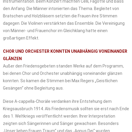
Instrumentation. Beim Konzert machten Celli, Fagotte und Bass
den Anfang. Die Männer intonierten das Thema. Begleitet von
Bratschen und Holzbläsern setzten die Frauen ihre Stimmen
dagegen. Die Violinen verstärkten das Ensemble. Die Vereinigung
von Männer- und Frauenchor im Gleichklang hatte einen
großartigen Effekt.
CHOR UND ORCHESTER KONNTEN UNABHÄNGIG VONEINANDER
GLÄNZEN
Außer den Friedensgebeten standen Werke auf dem Programm,
bei denen Chor und Orchester unabhängig voneinander glänzen
konnten. So kamen die Stimmen bei Max Regers „Geistlichen
Gesängen“ ohne Begleitung aus.
Diese A-cappella-Choräle verdanken ihre Entstehung dem
Kriegsausbruch 1914. Als Friedensmusik sollten sie erst nach Ende
des 1. Weltkriegs veröffentlicht werden. Ihrer Interpretation
zeigten sich Sängerinnen und Sänger gewachsen. Besonders
„Unser lieben Frauen Traum“ und das „Agnus Dei“ wurden