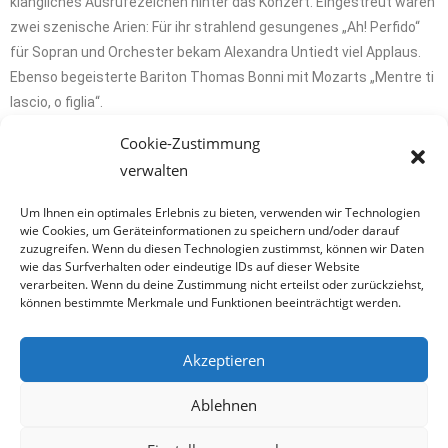
klangliches Ausrufezeichen hinter das Konzert. Eingestreut waren
zwei szenische Arien: Für ihr strahlend gesungenes „Ah! Perfido“
für Sopran und Orchester bekam Alexandra Untiedt viel Applaus.
Ebenso begeisterte Bariton Thomas Bonni mit Mozarts „Mentre ti
lascio, o figlia“.
Cookie-Zustimmung
Beide Sänger gaben im „Te Deum“-Finale erneut Beweise ihrer
verwalten
souveränen Virtuosität. Mit Chor und Orchester läuteten sie mit
klanglichem Nachdruck den Frühling ein. Das Publikum bedankte
Um Ihnen ein optimales Erlebnis zu bieten, verwenden wir Technologien
sich mit lange anhaltendem Beifall.
wie Cookies, um Geräteinformationen zu speichern und/oder darauf
zuzugreifen. Wenn du diesen Technologien zustimmst, können wir Daten
wie das Surfverhalten oder eindeutige IDs auf dieser Website
verarbeiten. Wenn du deine Zustimmung nicht erteilst oder zurückziehst,
können bestimmte Merkmale und Funktionen beeinträchtigt werden.
Akzeptieren
Ablehnen