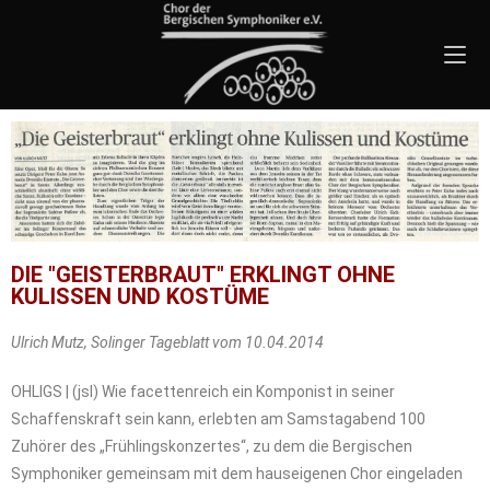
DIE "GEISTERBRAUT" ERKLINGT OHNE
KULISSEN UND KOSTÜME
Ulrich Mutz, Solinger Tageblatt vom 10.04.2014
OHLIGS | (jsl) Wie facettenreich ein Komponist in seiner
Schaffenskraft sein kann, erlebten am Samstagabend 100
Zuhörer des „Frühlingskonzertes“, zu dem die Bergischen
Symphoniker gemeinsam mit dem hauseigenen Chor eingeladen