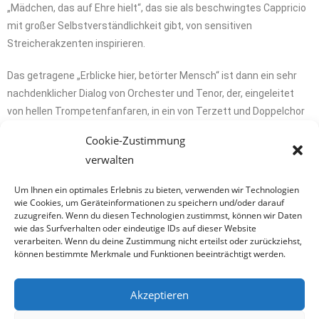
„Mädchen, das auf Ehre hielt“, das sie als beschwingtes Cappricio
mit großer Selbstverständlichkeit gibt, von sensitiven
Streicherakzenten inspirieren.
Das getragene „Erblicke hier, betörter Mensch“ ist dann ein sehr
nachdenklicher Dialog von Orchester und Tenor, der, eingeleitet
von hellen Trompetenfanfaren, in ein von Terzett und Doppelchor
geführtes Finale übergeht – das satter, voluminöser, ja erhabener
Cookie-Zustimmung
kaum hätte sein können. Minutenlanger Applaus krönte den
verwalten
gelungenen Abend.
Um Ihnen ein optimales Erlebnis zu bieten, verwenden wir Technologien
wie Cookies, um Geräteinformationen zu speichern und/oder darauf
zuzugreifen. Wenn du diesen Technologien zustimmst, können wir Daten
wie das Surfverhalten oder eindeutige IDs auf dieser Website
verarbeiten. Wenn du deine Zustimmung nicht erteilst oder zurückziehst,
können bestimmte Merkmale und Funktionen beeinträchtigt werden.
Akzeptieren