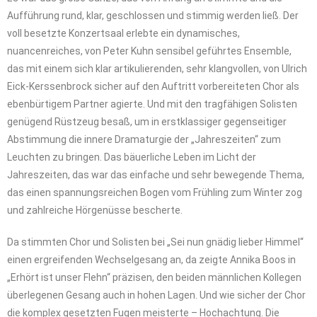
Aufführung rund, klar, geschlossen und stimmig werden ließ. Der
voll besetzte Konzertsaal erlebte ein dynamisches,
nuancenreiches, von Peter Kuhn sensibel geführtes Ensemble,
das mit einem sich klar artikulierenden, sehr klangvollen, von Ulrich
Eick-Kerssenbrock sicher auf den Auftritt vorbereiteten Chor als
ebenbürtigem Partner agierte. Und mit den tragfähigen Solisten
genügend Rüstzeug besaß, um in erstklassiger gegenseitiger
Abstimmung die innere Dramaturgie der „Jahreszeiten“ zum
Leuchten zu bringen. Das bäuerliche Leben im Licht der
Jahreszeiten, das war das einfache und sehr bewegende Thema,
das einen spannungsreichen Bogen vom Frühling zum Winter zog
und zahlreiche Hörgenüsse bescherte.
Da stimmten Chor und Solisten bei „Sei nun gnädig lieber Himmel“
einen ergreifenden Wechselgesang an, da zeigte Annika Boos in
„Erhört ist unser Flehn“ präzisen, den beiden männlichen Kollegen
überlegenen Gesang auch in hohen Lagen. Und wie sicher der Chor
die komplex gesetzten Fugen meisterte – Hochachtung. Die