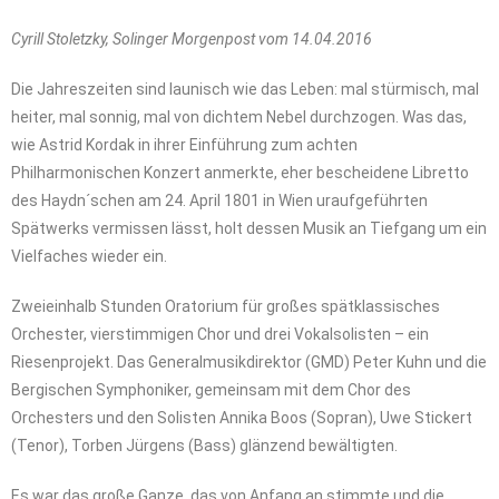
Cyrill Stoletzky, Solinger Morgenpost vom 14.04.2016
Die Jahreszeiten sind launisch wie das Leben: mal stürmisch, mal
heiter, mal sonnig, mal von dichtem Nebel durchzogen. Was das,
wie Astrid Kordak in ihrer Einführung zum achten
Philharmonischen Konzert anmerkte, eher bescheidene Libretto
des Haydn´schen am 24. April 1801 in Wien uraufgeführten
Spätwerks vermissen lässt, holt dessen Musik an Tiefgang um ein
Vielfaches wieder ein.
Zweieinhalb Stunden Oratorium für großes spätklassisches
Orchester, vierstimmigen Chor und drei Vokalsolisten – ein
Riesenprojekt. Das Generalmusikdirektor (GMD) Peter Kuhn und die
Bergischen Symphoniker, gemeinsam mit dem Chor des
Orchesters und den Solisten Annika Boos (Sopran), Uwe Stickert
(Tenor), Torben Jürgens (Bass) glänzend bewältigten.
Es war das große Ganze, das von Anfang an stimmte und die