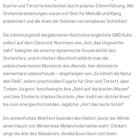
Duette und Terzette bestachen durch präzise Stimmführung. Alle
Orchestereinleitungen waren mit Sinn für Melodik und Klang
präsentiert und die Arien der Solisten von erhabener Schönheit.
Die stimmungsvoll dargebotenen Rezitative begleitete GMD Kuhn
selbst auf dem Clavicord. Nummern wie „Ach, das Ungewitter
naht“ belegten die enorme dynamische Souveränität des
Orchesters, und im Herbst-Abschnitt erlebte man die
unbeschwertesten Momente des Abends. Hier dominierte
elementare Lebensfreude – angefangen von „So lohnet die Natur
den Fleiß“, einem prachtvollen Fugato für Chor und Terzett, über
Torben Jürgens´ beschwingte Arie „Seht auf die breiten Wiesen“
und Uwe Stickerts starkes Rezitativ „Hier treibt ein dichter Kreis“
bis zum energiestrotzenden Jagdchor „Hört das laute Getön“.
Ein sinnenfrohes Weinfest beendet den Herbst, bevor der Winter
einen Hauch von Winterreise-Melancholie herbei weht: Stickert
singt die Arie des Wanderers, Annika Boos lässt sich beim