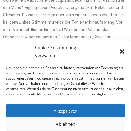
sich warten. Rauschen- den Applaus bekam Linke für das „Lied an
den Mond“, Highlight von Dvoráks Oper „Rusalka“. Holzbläser und
Streicher-Pizzicato leiteten über zum eindringlichen zweiten Teil,
bei dem Linkes Stimme mühelos die Tonleiter hinaufsprang. Vor
dem weihnachtlichen Finale trat Werner ans Pult, um das
Orchesterzwischenspiel aus Pietro Mascagnis „Cavalleria
rusticana“ zu dirigieren.
Cookie-Zustimmung
verwalten
Um Ihnen ein optimales Erlebnis zu bieten, verwenden wir Technologien
wie Cookies, um Geräteinformationen zu speichern und/oder darauf
zuzugreifen. Wenn du diesen Technologien zustimmst, können wir Daten
wie das Surfverhalten oder eindeutige IDs auf dieser Website
verarbeiten. Wenn du deine Zustimmung nicht erteilst oder zurückziehst,
können bestimmte Merkmale und Funktionen beeinträchtigt werden.
Akzeptieren
Ablehnen