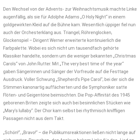
Den Wechsel von der Advents- zur Weihnachtsmusik machte Linke
augenfällig, als sie für Adolphe Adams „O Holy Night“ in einem
goldgewirkten Kleid auf die Bühne kam. Wesentlich üppiger fiel nun
auch der Orchesterklang aus. Triangel, Röhrenglocken,
Glockenspiel – Dirigent Werner erweiterte kontinuierlich die
Farbpalette. Wobei es sich nicht um tausendfach gehörte
Klassiker handelte, sondern um die weniger bekannten „Christmas
Carols“ von John Rutter. Mit „The very best time of the year“
gaben Sängerinnen und Sänger der Vorfreude auf die Festtage
Ausdruck. Voller Schwung „Shepherd’s Pipe Carol“, bei der sich die
Stimmen kanonartig auffächerten und die Symphoniker satte
Flöten- und Geigentöne beimischten. Die Pop-Affinität des 1945
geborenen Briten zeigte sich auch bei besinnlichen Stücken wie
„Mary’s lullaby“. Der Chor kam selbst bei rhythmisch kniffligen
Passagen nicht aus dem Takt.
„Schön!“, „Bravo!“ – die Publikumsreaktionen ließen nicht lange auf